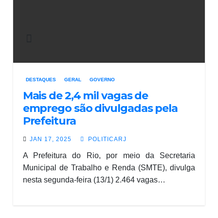
DESTAQUES
GERAL
GOVERNO
Mais de 2,4 mil vagas de
emprego são divulgadas pela
Prefeitura
JAN 17, 2025
POLITICARJ
A Prefeitura do Rio, por meio da Secretaria
Municipal de Trabalho e Renda (SMTE), divulga
nesta segunda-feira (13/1) 2.464 vagas…