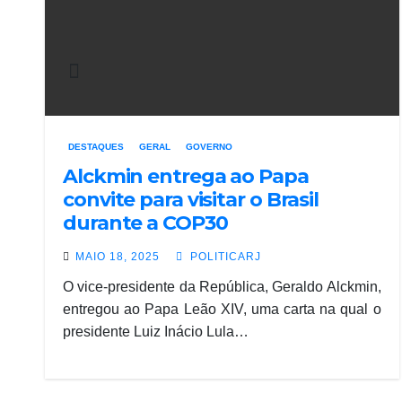
DESTAQUES
GERAL
GOVERNO
Alckmin entrega ao Papa
convite para visitar o Brasil
durante a COP30
MAIO 18, 2025
POLITICARJ
O vice-presidente da República, Geraldo Alckmin,
entregou ao Papa Leão XIV, uma carta na qual o
presidente Luiz Inácio Lula…