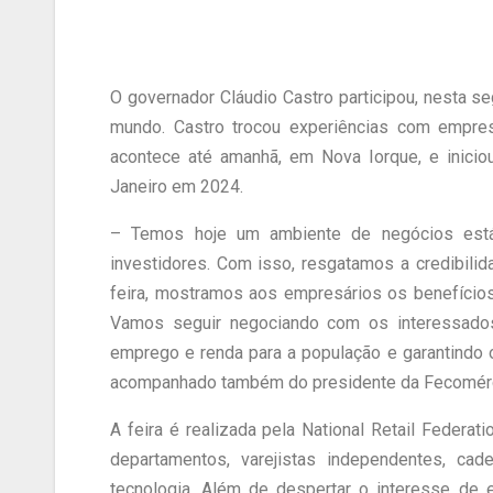
O governador Cláudio Castro participou, nesta seg
mundo. Castro trocou experiências com empres
acontece até amanhã, em Nova Iorque, e inicio
Janeiro em 2024.
– Temos hoje um ambiente de negócios estáv
investidores. Com isso, resgatamos a credibilid
feira, mostramos aos empresários os benefícios
Vamos seguir negociando com os interessados
emprego e renda para a população e garantindo 
acompanhado também do presidente da Fecomércio
A feira é realizada pela National Retail Federat
departamentos, varejistas independentes, ca
tecnologia. Além de despertar o interesse de