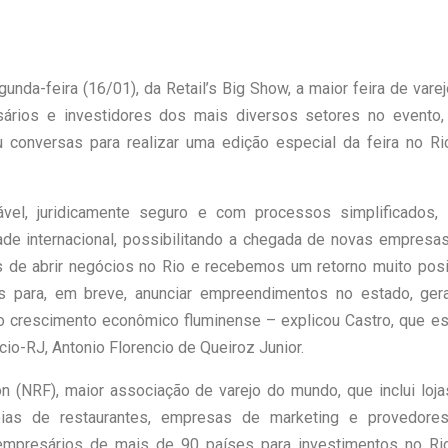
unda-feira (16/01), da Retail’s Big Show, a maior feira de vare
ários e investidores dos mais diversos setores no evento,
u conversas para realizar uma edição especial da feira no Ri
el, juridicamente seguro e com processos simplificados, 
ade internacional, possibilitando a chegada de novas empresa
 de abrir negócios no Rio e recebemos um retorno muito posit
 para, em breve, anunciar empreendimentos no estado, ger
o crescimento econômico fluminense – explicou Castro, que es
-RJ, Antonio Florencio de Queiroz Junior.
ion (NRF), maior associação de varejo do mundo, que inclui loj
deias de restaurantes, empresas de marketing e provedore
 empresários de mais de 90 países para investimentos no Ri