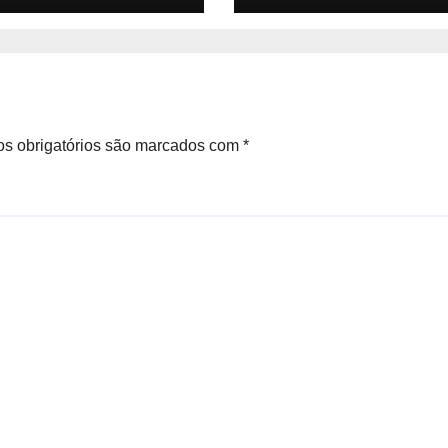
esários e
pessoas em Bar
dores da Barra
Mansa
s obrigatórios são marcados com
*