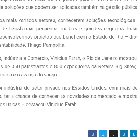
a de soluções que podem ser aplicadas também na gestão públic
dos mais variados setores, conhecerem soluções tecnológicas 
e de transformar pequenos, médios e grandes negócios. Est
 desenvolvermos projetos que beneficiem o Estado do Rio – dis
entabilidade, Thiago Pampolha.
Indústria e Comércio, Vinicius Farah, o Rio de Janeiro mostro
s de 350 palestrantes e 800 expositores da Retail’s Big Show
mada e o avanço do varejo.
or indústria do setor privado nos Estados Unidos, com mais d
o, ter a chance de conhecer as novidades no mercado e mostra
s únicas – destacou Vinicius Farah.