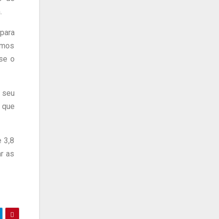
a.
para
amos
se o
u seu
, que
e 3,8
r as