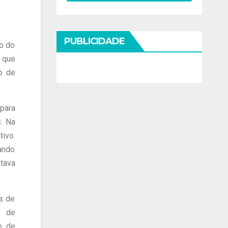
PUBLICIDADE
jo do
 que
o de
para
s. Na
ivo.
ando
tava
as de
s de
o de