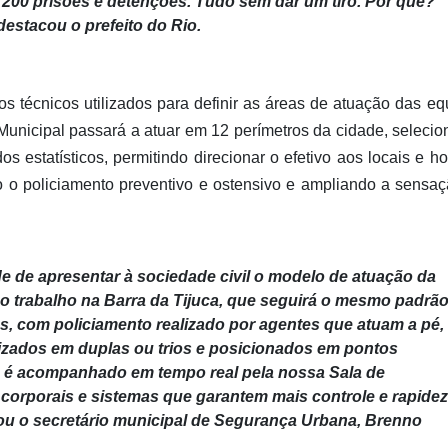
 200 prisões e detenções. Tudo sem dar um tiro. Por quê?
estacou o prefeito do Rio.
os técnicos utilizados para definir as áreas de atuação das eq
Municipal passará a atuar em 12 perímetros da cidade, seleci
estatísticos, permitindo direcionar o efetivo aos locais e ho
do o policiamento preventivo e ostensivo e ampliando a sensa
e de apresentar à sociedade civil o modelo de atuação da
o trabalho na Barra da Tijuca, que seguirá o mesmo padrã
s, com policiamento realizado por agentes que atuam a pé,
nizados em duplas ou trios e posicionados em pontos
vo é acompanhado em tempo real pela nossa Sala de
corporais e sistemas que garantem mais controle e rapidez
mou o secretário municipal de Segurança Urbana, Brenno