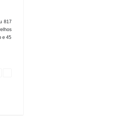
ou 817
relhos
o e 45