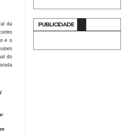
PUBLICIDADE
ral da
contro
ão e o
quipes
nal do
vorada
l
ar
am