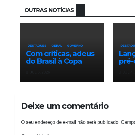
OUTRAS NOTÍCIAS
DESTAQUES
GERAL
GOVERNO
DESTAQ
Com críticas, adeus
Lan
do Brasil à Copa
pré-
estampa jornais
Rodr
JUL 6, 2026
JUL 4,
mundo afora
reún
pess
Man
Deixe um comentário
O seu endereço de e-mail não será publicado.
Campo