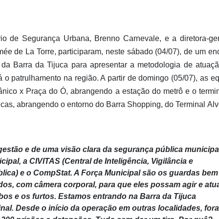
ário de Segurança Urbana, Brenno Carnevale, e a diretora-ge
mée de La Torre, participaram, neste sábado (04/07), de um en
 da Barra da Tijuca para apresentar a metodologia de atuaç
 o patrulhamento na região. A partir de domingo (05/07), as e
ânico x Praça do Ó, abrangendo a estação do metrô e o termi
cas, abrangendo o entorno do Barra Shopping, do Terminal Al
 gestão e de uma visão clara da segurança pública municipa
cipal, a CIVITAS (Central de Inteligência, Vigilância e
lica) e o CompStat. A Força Municipal são os guardas bem
os, com câmera corporal, para que eles possam agir e atu
os e os furtos. Estamos entrando na Barra da Tijuca
al. Desde o início da operação em outras localidades, for