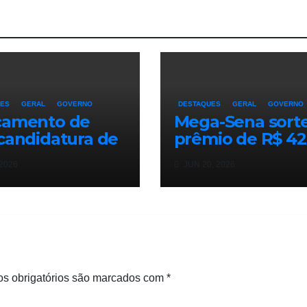
UES
GERAL
GOVERNO
DESTAQUES
GERAL
GOVERNO
çamento de
Mega-Sena sorte
candidatura de
prêmio de R$ 42
igo Drable
milhões neste
 2026
JUN 20, 2026
e cerca de 500
sábado
oas em Barra
sa
s obrigatórios são marcados com
*