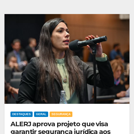
DESTAQUES
GERAL
SEGURANÇA
ALERJ aprova projeto que visa
garantir segurança jurídica aos