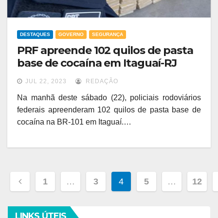
DESTAQUES
GOVERNO
SEGURANÇA
PRF apreende 102 quilos de pasta
base de cocaína em Itaguaí-RJ
JUL 22, 2023
REDAÇÃO
Na manhã deste sábado (22), policiais rodoviários
federais apreenderam 102 quilos de pasta base de
cocaína na BR-101 em Itaguaí.…
1
…
3
4
5
…
12
LINKS ÚTEIS