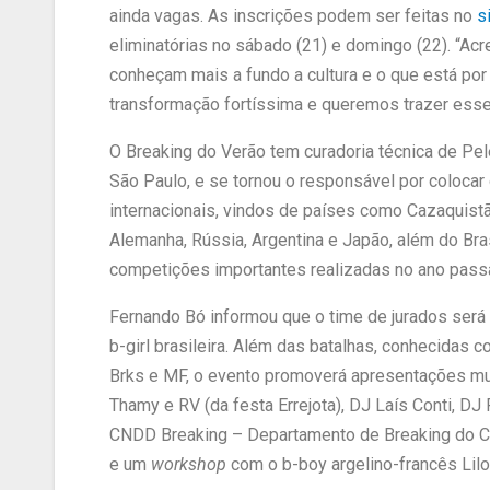
ainda vagas. As inscrições podem ser feitas no
s
eliminatórias no sábado (21) e domingo (22). “A
conheçam mais a fundo a cultura e o que está por
transformação fortíssima e queremos trazer esse
O Breaking do Verão tem curadoria técnica de Pel
São Paulo, e se tornou o responsável por colocar 
internacionais, vindos de países como Cazaquistã
Alemanha, Rússia, Argentina e Japão, além do Br
competições importantes realizadas no ano pass
Fernando Bó informou que o time de jurados ser
b-girl brasileira. Além das batalhas, conhecidas 
Brks e MF, o evento promoverá apresentações mus
Thamy e RV (da festa Errejota), DJ Laís Conti, 
CNDD Breaking – Departamento de Breaking do C
e um
workshop
com o b-boy argelino-francês Lilo