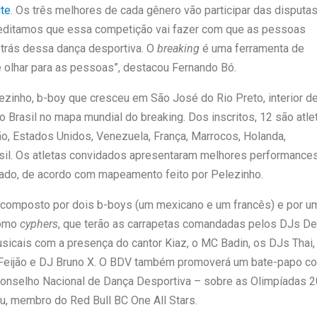
ite
. Os três melhores de cada gênero vão participar das disputa
creditamos que essa competição vai fazer com que as pessoas
 trás dessa dança desportiva. O
breaking
é uma ferramenta de
 olhar para as pessoas”, destacou Fernando Bó.
ezinho, b-boy que cresceu em São José do Rio Preto, interior d
o Brasil no mapa mundial do breaking. Dos inscritos, 12 são atle
o, Estados Unidos, Venezuela, França, Marrocos, Holanda,
asil. Os atletas convidados apresentaram melhores performance
ado, de acordo com mapeamento feito por Pelezinho.
á composto por dois b-boys (um mexicano e um francês) e por u
como
cyphers
, que terão as carrapetas comandadas pelos DJs De
icais com a presença do cantor Kiaz, o MC Badin, os DJs Thai,
DJ Feijão e DJ Bruno X. O BDV também promoverá um bate-papo c
onselho Nacional de Dança Desportiva – sobre as Olimpíadas 
u, membro do Red Bull BC One All Stars.