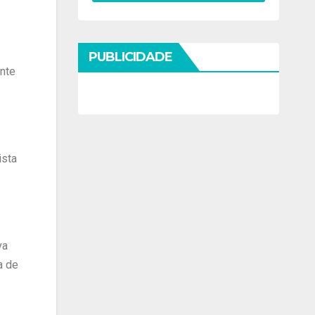
PUBLICIDADE
nte
ista
va
a de