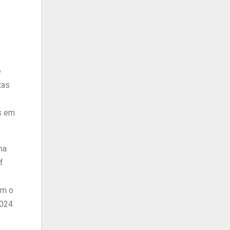
s
e
tas
s em
ma
f
om o
2024