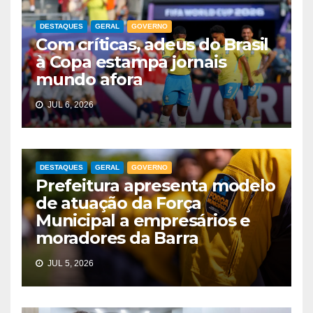
DESTAQUES
GERAL
GOVERNO
Com críticas, adeus do Brasil
à Copa estampa jornais
mundo afora
JUL 6, 2026
DESTAQUES
GERAL
GOVERNO
Prefeitura apresenta modelo
de atuação da Força
Municipal a empresários e
moradores da Barra
JUL 5, 2026