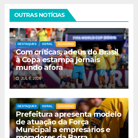
OUTRAS NOTÍCIAS
DESTAQUES
GERAL
GOVERNO
Com críticas, adeus do Brasil
à Copa estampa jornais
mundo afora
JUL 6, 2026
DESTAQUES
GERAL
GOVERNO
Prefeitura apresenta modelo
de atuação da Força
Municipal a empresários e
moradores da Barra