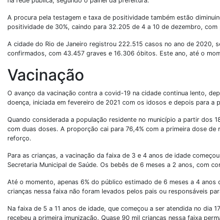
na rede pública, segundo o painel da prefeitura.
A procura pela testagem e taxa de positividade também estão diminui
positividade de 30%, caindo para 32.205 de 4 a 10 de dezembro, com 
A cidade do Rio de Janeiro registrou 222.515 casos no ano de 2020, 
confirmados, com 43.457 graves e 16.306 óbitos. Este ano, até o mome
Vacinação
O avanço da vacinação contra a covid-19 na cidade continua lento, dep
doença, iniciada em fevereiro de 2021 com os idosos e depois para a 
Quando considerada a população residente no município a partir dos 
com duas doses. A proporção cai para 76,4% com a primeira dose de r
reforço.
Para as crianças, a vacinação da faixa de 3 e 4 anos de idade começou
Secretaria Municipal de Saúde. Os bebês de 6 meses a 2 anos, com c
Até o momento, apenas 6% do público estimado de 6 meses a 4 anos d
crianças nessa faixa não foram levados pelos pais ou responsáveis par
Na faixa de 5 a 11 anos de idade, que começou a ser atendida no dia 
recebeu a primeira imunização. Quase 90 mil crianças nessa faixa per