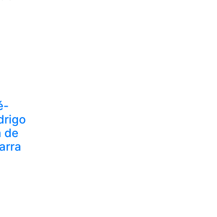
é-
drigo
a de
arra