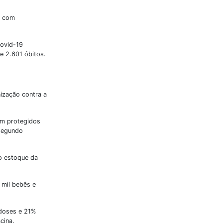
, com
covid-19
e 2.601 óbitos.
nização contra a
am protegidos
 segundo
no estoque da
 mil bebês e
 doses e 21%
cina.