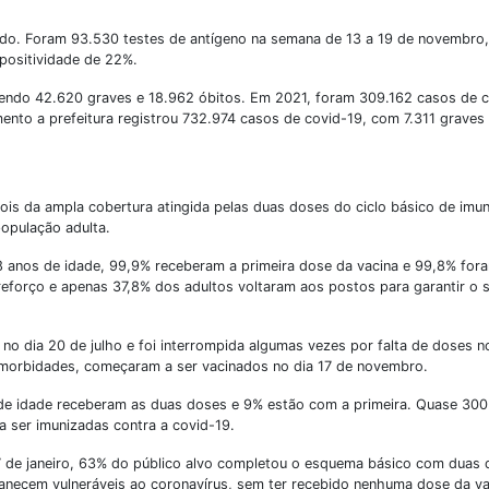
ndo. Foram 93.530 testes de antígeno na semana de 13 a 19 de novembro
positividade de 22%.
sendo 42.620 graves e 18.962 óbitos. Em 2021, foram 309.162 casos de 
nto a prefeitura registrou 732.974 casos de covid-19, com 7.311 graves 
ois da ampla cobertura atingida pelas duas doses do ciclo básico de imu
população adulta.
18 anos de idade, 99,9% receberam a primeira dose da vacina e 99,8% for
eforço e apenas 37,8% dos adultos voltaram aos postos para garantir o
 no dia 20 de julho e foi interrompida algumas vezes por falta de doses 
omorbidades, começaram a ser vacinados no dia 17 de novembro.
e idade receberam as duas doses e 9% estão com a primeira. Quase 300
a ser imunizadas contra a covid-19.
17 de janeiro, 63% do público alvo completou o esquema básico com duas
manecem vulneráveis ao coronavírus, sem ter recebido nenhuma dose da va