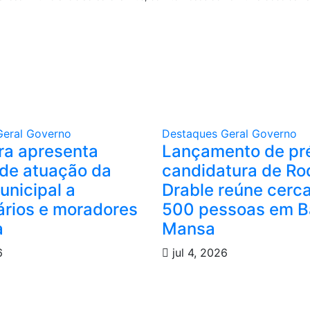
Geral
Governo
Destaques
Geral
Governo
ura apresenta
Lançamento de pr
de atuação da
candidatura de Ro
unicipal a
Drable reúne cerc
rios e moradores
500 pessoas em B
a
Mansa
6
jul 4, 2026